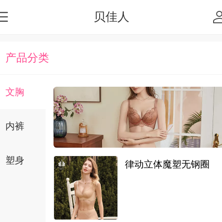
贝佳人
产品分类
文胸
内裤
塑身
律动立体魔塑无钢圈