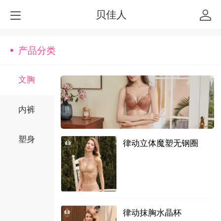
贝佳人
产品分类
文胸
内裤
塑身
律动立体魔塑无钢圈
律动抹胸水晶杯